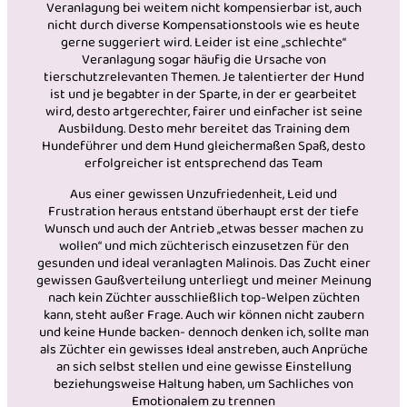
Veranlagung bei weitem nicht kompensierbar ist, auch
nicht durch diverse Kompensationstools wie es heute
gerne suggeriert wird. Leider ist eine „schlechte“
Veranlagung sogar häufig die Ursache von
tierschutzrelevanten Themen. Je talentierter der Hund
ist und je begabter in der Sparte, in der er gearbeitet
wird, desto artgerechter, fairer und einfacher ist seine
Ausbildung. Desto mehr bereitet das Training dem
Hundeführer und dem Hund gleichermaßen Spaß, desto
erfolgreicher ist entsprechend das Team
Aus einer gewissen Unzufriedenheit, Leid und
Frustration heraus entstand überhaupt erst der tiefe
Wunsch und auch der Antrieb „etwas besser machen zu
wollen“ und mich züchterisch einzusetzen für den
gesunden und ideal veranlagten Malinois. Das Zucht einer
gewissen Gaußverteilung unterliegt und meiner Meinung
nach kein Züchter ausschließlich top-Welpen züchten
kann, steht außer Frage. Auch wir können nicht zaubern
und keine Hunde backen- dennoch denken ich, sollte man
als Züchter ein gewisses Ideal anstreben, auch Anprüche
an sich selbst stellen und eine gewisse Einstellung
beziehungsweise Haltung haben, um Sachliches von
Emotionalem zu trennen