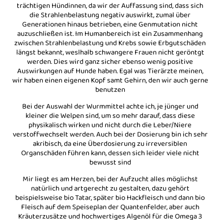
trächtigen Hündinnen, da wir der Auffassung sind, dass sich
die Strahlenbelastung negativ auswirkt, zumal über
Generationen hinaus betrieben, eine Genmutation nicht
auzuschließen ist. Im Humanbereich ist ein Zusammenhang
zwischen Strahlenbelastung und Krebs sowie Erbgutschäden
längst bekannt, weslhalb schwangere Frauen nicht geröntgt
werden. Dies wird ganz sicher ebenso wenig positive
Auswirkungen auf Hunde haben. Egal was Tierärzte meinen,
wir haben einen eigenen Kopf samt Gehirn, den wir auch gerne
benutzen
Bei der Auswahl der Wurmmittel achte ich, je jünger und
kleiner die Welpen sind, um so mehr darauf, dass diese
physikalisch wirken und nicht durch die Leber/Niere
verstoffwechselt werden. Auch bei der Dosierung bin ich sehr
akribisch, da eine Überdosierung zu irreversiblen
Organschäden führen kann, dessen sich leider viele nicht
bewusst sind
Mir liegt es am Herzen, bei der Aufzucht alles möglichst
natürlich und artgerecht zu gestalten, dazu gehört
beispielsweise bio Tatar, später bio Hackfleisch und dann bio
Fleisch auf dem Speiseplan der Quantenfelder, aber auch
Kräuterzusätze und hochwertiges Algenöl für die Omega 3